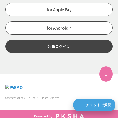
for Apple Pay
for Android™
会員ログイン
Copyright © PASMO Co.,Ltd. All Rights Reserved.
チャットで質問
Powered by