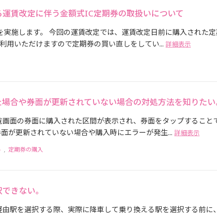
運賃改定に伴う金額式IC定期券の取扱いについて
定を実施します。 今回の運賃改定では、運賃改定日前に購入された定
用いただけますので定期券の買い直しをしてい...
詳細表示
た場合や券面が更新されていない場合の対処方法を知りたい
一覧画面の券面に購入された区間が表示され、券面をタップすること
面が更新されていない場合や購入時にエラーが発生...
詳細表示
ル
,
定期券の購入
択できない。
・経由駅を選択する際、実際に降車して乗り換える駅を選択する前に