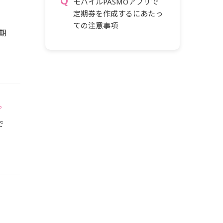
モバイルPASMOアプリで
定期券を作成するにあたっ
ての注意事項
期
。
で
、