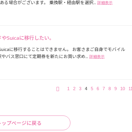
る場合がございます。 乗換駅・経由駅を選択...
詳細表示
やSuicaに移行したい。
やSuicaに移行することはできません。 お客さまご自身でモバイル
駅やバス窓口にて定期券を新たにお買い求め...
詳細表示
1
2
3
4
5
6
7
8
9
10
1
トップページに戻る