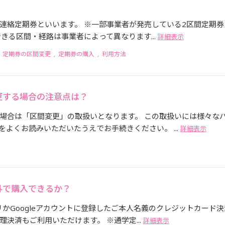
連絡定期券といいます。 ※一部事業者が発売している2区間定期券
きる区間・経路は事業者によって異なります...
詳細表示
,
定期券の区間変更
,
定期券の購入
,
利用方法
更する場合の注意点は？
場合は「区間変更」の取扱いとなります。 この取扱いには様々な
よくお読みいただいたうえでお手続きください。 ...
詳細表示
外で購入できるか？
リかGoogleアカウントに登録したご本人名義のクレジットカード決
決済もご利用いただけます。 ※通学定...
詳細表示