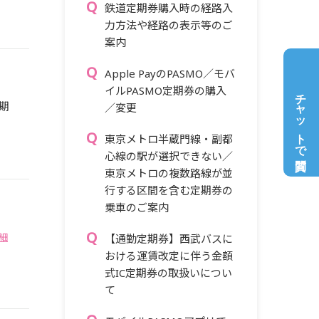
鉄道定期券購入時の経路入
力方法や経路の表示等のご
案内
Apple PayのPASMO／モバ
イルPASMO定期券の購入
チャットで質問
期
／変更
東京メトロ半蔵門線・副都
心線の駅が選択できない／
東京メトロの複数路線が並
行する区間を含む定期券の
乗車のご案内
細
【通勤定期券】西武バスに
おける運賃改定に伴う金額
式IC定期券の取扱いについ
て