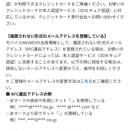
証）が利用できるクレジットカードをご準備ください。お使いの
クレジットカードが本人認証サービス（3Dセキュア認証）に対
応しているかは、クレジットカード発行会社へお問い合わせくだ
さい。
【推奨されない形式のメールアドレスを登録している】
モバイルPASMOの会員情報として、推奨されない形式のメール
アドレス（RFC違反アドレス）を登録されている場合、お使いの
クレジットカードによっては、本人認証サービス（3Dセキュア
認証）に失敗することがあります。以下の例に該当する場合は、
該当しないメールアドレスへ変更のうえ、操作をお試しくださ
い。
※ ご登録のメールアドレスの変更方法は
こちら
をご確認くださ
い。
■ RFC違反アドレスの例
・@マークの直前や先頭にドット「
.
」を使用している
例）
.
****@****.ne.jp、****
.
@****.com など
・@マークより前でドット「
.
」が連続している
例）***
..
***＠***.ne.jp