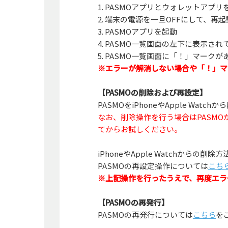
1. PASMOアプリとウォレットアプリ
2. 端末の電源を一旦OFFにして、再起動 
3. PASMOアプリを起動
4. PASMO一覧画面の左下に表示さ
5. PASMO一覧画面に「！」マーク
※エラーが解消しない場合や「！」マー
【PASMOの削除および再設定】
PASMOをiPhoneやApple Wat
なお、削除操作を行う場合はPASMO
てからお試しください。
iPhoneやApple Watchからの削
PASMOの再設定操作については
こち
※上記操作を行ったうえで、再度エラ
【PASMOの再発行】
PASMOの再発行については
こちら
を