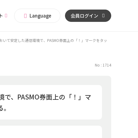
イト
Language
会員ログイン
おいて安定した通信環境で、PASMO券面上の「！」マークをタッ
No : 1714
境で、PASMO券面上の「！」マ
る。