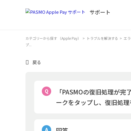
カテゴリーから探す （Apple Pay）
>
トラブルを解決する
>
エラ
プ...
戻る
「PASMOの復旧処理が完
ークをタップし、復旧処理
回答