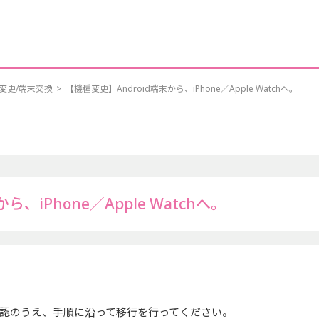
変更/端末交換
>
【機種変更】Android端末から、iPhone／Apple Watchへ。
、iPhone／Apple Watchへ。
認のうえ、手順に沿って移行を行ってください。