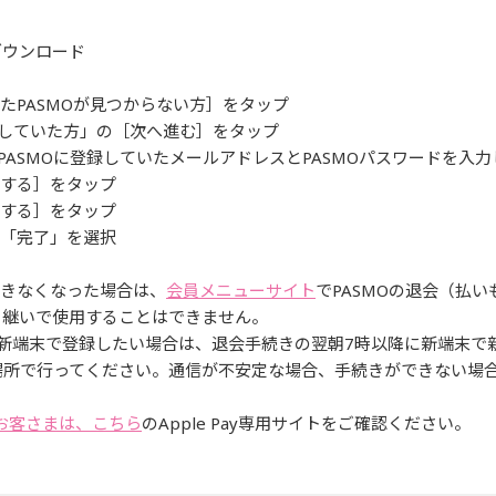
リをダウンロード
いたPASMOが見つからない方］をタップ
で利用していた方」の［次へ進む］をタップ
バイルPASMOに登録していたメールアドレスとPASMOパスワードを
更する］をタップ
行する］をタップ
し「完了」を選択
ができなくなった場合は、
会員メニューサイト
でPASMOの退会（払
を引き継いで使用することはできません。
スを新端末で登録したい場合は、退会手続きの翌朝7時以降に新端末
場所で行ってください。通信が不安定な場合、手続きができない場
利用のお客さまは、こちら
のApple Pay専用サイトをご確認ください。