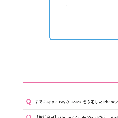
すでにApple PayのPASMOを設定したiPhone／
【機種変更】iPhone／Apple Watchから、An