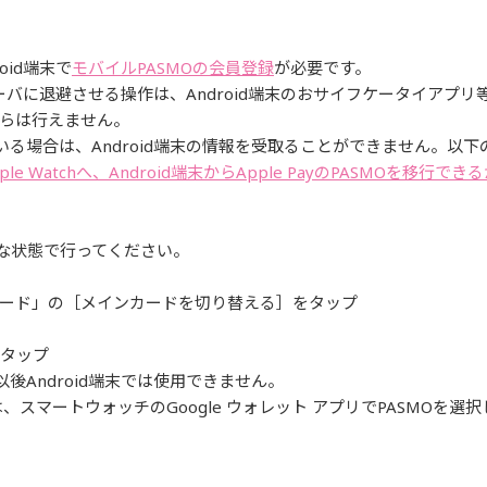
oid端末で
モバイルPASMOの会員登録
が必要です。
報をサーバに退避させる操作は、Android端末のおサイフケータイアプ
らは行えません。
ている場合は、Android端末の情報を受取ることができません。以
le Watchへ、Android端末からApple PayのPASMOを移行でき
能な状態で行ってください。
Cカード」の［メインカードを切り替える］をタップ
をタップ
以後Android端末では使用できません。
、スマートウォッチのGoogle ウォレット アプリでPASMOを
。