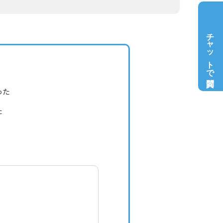
チャットで質問
った
た