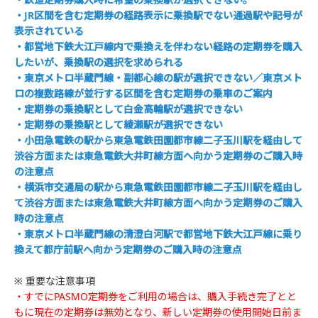
・JR区間を含む定期券の経路表示に乗換駅でない通過駅や記号が
表示されている
・都営地下鉄大江戸線内で乗換えを伴わない経路の定期券を購入
したいが、乗換駅の選択を求められる
・東京メトロ半蔵門線・副都心線の駅が選択できない／東京メト
ロの複数路線が並行する区間を含む定期券の乗車のご案内
・定期券の乗換駅として白金高輪駅が選択できない
・定期券の乗換駅として綾瀬駅が選択できない
・小田急電鉄の駅から東急電鉄田園都市線二子玉川駅を経由して
渋谷方面または東急電鉄大井町線方面へ向かう定期券のご購入時
の注意点
・横浜市交通局の駅から東急電鉄田園都市線二子玉川駅を経由し
て渋谷方面または東急電鉄大井町線方面へ向かう定期券のご購入
時の注意点
・東京メトロ半蔵門線の清澄白河駅で都営地下鉄大江戸線に乗り
換えて都庁前駅へ向かう定期券のご購入時の注意点
※ 重要な注意事項
・すでにPASMO定期券をご利用の場合は、購入手続き完了とと
もに現在の定期券は無効となり、新しい定期券の使用開始日前ま