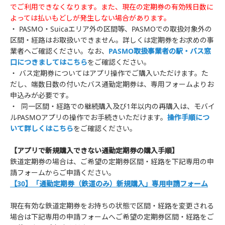
でご利用できなくなります。また、現在の定期券の有効残日数に
よっては払いもどしが発生しない場合があります。
・ PASMO・Suicaエリア外の区間等、PASMOでの取扱対象外の
区間・経路はお取扱いできません。詳しくは定期券をお求めの事
業者へご確認ください。なお、
PASMO取扱事業者の駅・バス窓
口につきましてはこちら
をご確認ください。
・ バス定期券についてはアプリ操作でご購入いただけます。た
だし、端数日数の付いたバス通勤定期券は、専用フォームよりお
申込みが必要です。
・ 同一区間・経路での継続購入及び1年以内の再購入は、モバイ
ルPASMOアプリの操作でお手続きいただけます。
操作手順につ
いて詳しくはこちら
をご確認ください。
【アプリで新規購入できない通勤定期券の購入手順】
鉄道定期券の場合は、ご希望の定期券区間・経路を下記専用の申
請フォームからご申請ください。
【30】「通勤定期券（鉄道のみ）新規購入」専用申請フォーム
現在有効な鉄道定期券をお持ちの状態で区間・経路を変更される
場合は下記専用の申請フォームへご希望の定期券区間・経路をご