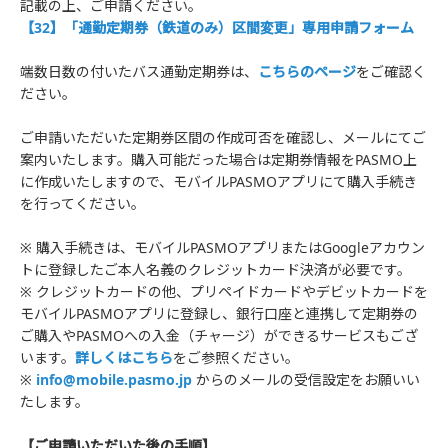
記載の上、ご申請ください。
【32】「通勤定期券（鉄道のみ）区間変更」専用申請フォーム
端数日数の付いたバス通勤定期券は、
こちらのページ
をご確認く
ださい。
ご申請いただいた定期券区間の作成可否を確認し、メールにてご
案内いたします。購入可能だった場合は定期券情報をPASMO上
に作成いたしますので、モバイルPASMOアプリにて購入手続き
を行ってください。
※ 購入手続きは、モバイルPASMOアプリまたはGoogleアカウン
トに登録したご本人名義のクレジットカード決済が必要です。
※ クレジットカードの他、プリペイドカードやデビットカードを
モバイルPASMOアプリに登録し、銀行口座と連携して定期券の
ご購入やPASMOへの入金（チャージ）ができるサービスもござ
います。
詳しくはこちら
をご参照ください。
※
info@mobile.pasmo.jp
からのメールの受信設定をお願いい
たします。
【ご申請いただいた後の手順】