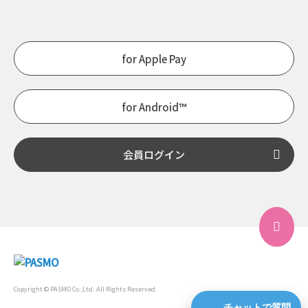
for Apple Pay
for Android™
会員ログイン
Copyright © PASMO Co.,Ltd. All Rights Reserved.
チャットで質問