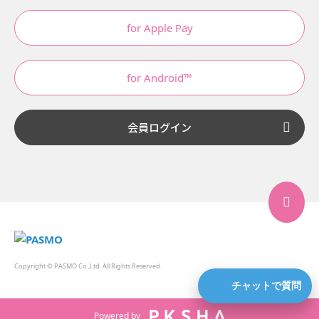
for Apple Pay
for Android™
会員ログイン
Copyright © PASMO Co.,Ltd. All Rights Reserved.
チャットで質問
Powered by