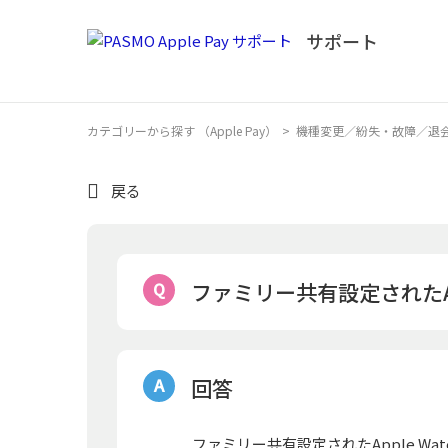
カテゴリーから探す （Apple Pay）
>
機種変更／紛失・故障／退
戻る
ファミリー共有設定されたAp
回答
ファミリー共有設定されたApple W