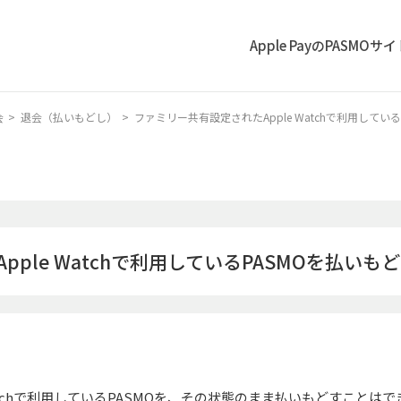
Apple PayのPASMOサ
会
>
退会（払いもどし）
>
ファミリー共有設定されたApple Watchで利用してい
ple Watchで利用しているPASMOを払いも
atchで利用しているPASMOを、その状態のまま払いもどすことは