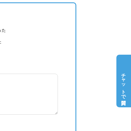
った
た
チャットで質問