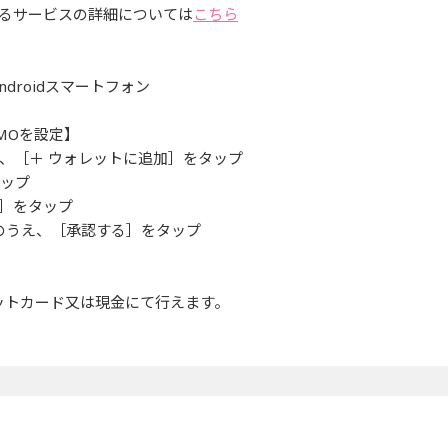
できるサービスの詳細については
こちら
droidスマートフォン
SMOを設定】
起動し、［＋ ウォレットに追加］をタップ
タップ
へ］をタップ
認のうえ、［承認する］をタップ
】
ジットカード又は現金にて行えます。