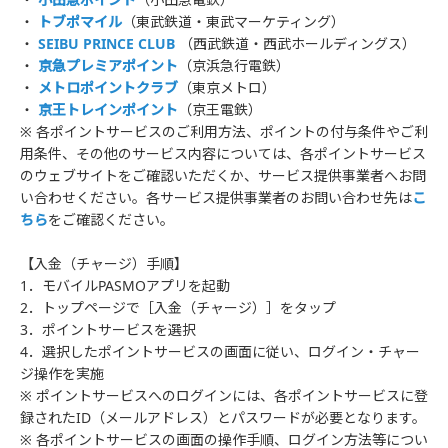
・
トブポマイル
（東武鉄道・東武マーケティング）
・
SEIBU PRINCE CLUB
（西武鉄道・西武ホールディングス）
・
京急プレミアポイント
（京浜急行電鉄）
・
メトロポイントクラブ
（東京メトロ）
・
京王トレインポイント
（京王電鉄）
※ 各ポイントサービスのご利用方法、ポイントの付与条件やご利
用条件、その他のサービス内容については、各ポイントサービス
のウェブサイトをご確認いただくか、サービス提供事業者へお問
い合わせください。各サービス提供事業者のお問い合わせ先は
こ
ちら
をご確認ください。
【入金（チャージ）手順】
1．モバイルPASMOアプリを起動
2．トップページで［入金（チャージ）］をタップ
3．ポイントサービスを選択
4．選択したポイントサービスの画面に従い、ログイン・チャー
ジ操作を実施
※ ポイントサービスへのログインには、各ポイントサービスに登
録されたID（メールアドレス）とパスワードが必要となります。
※ 各ポイントサービスの画面の操作手順、ログイン方法等につい