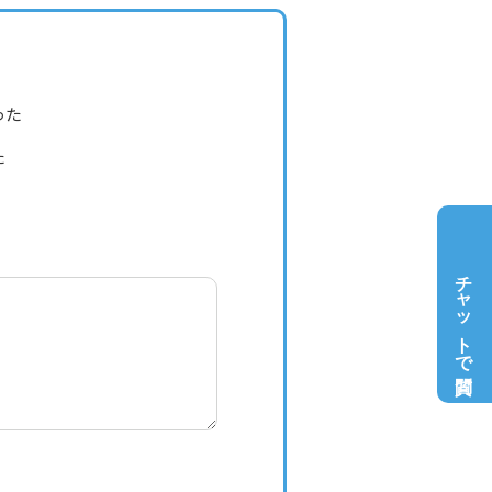
った
た
チャットで質問