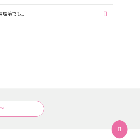
境でも...
d™