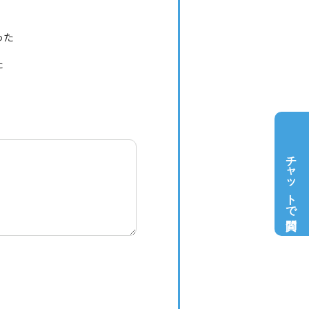
った
た
チャットで質問