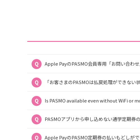
Apple PayのPASMO会員専用「お問い合わ
「お客さまのPASMOは払戻処理ができない状態です
Is PASMO available even without WiFi or mo
PASMOアプリから申し込めない通学定期券
Apple PayのPASMO定期券の払いもどしが