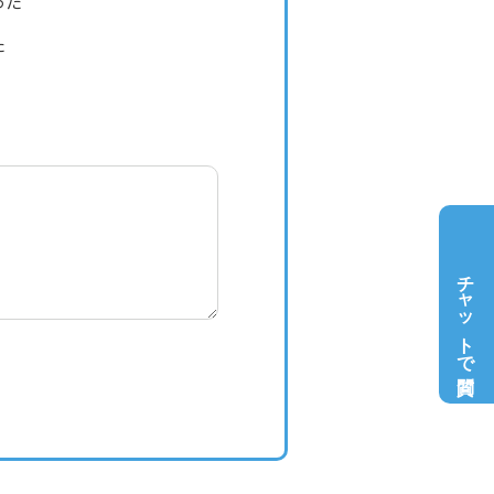
った
た
チャットで質問