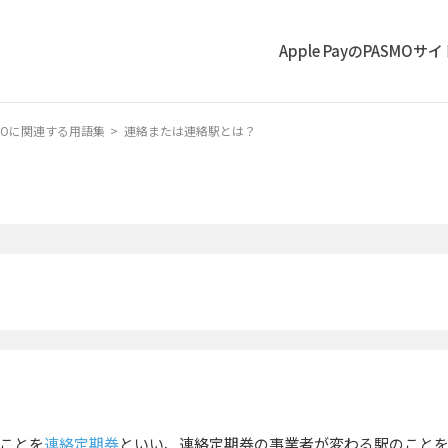
Apple PayのPASMOサ
ASMOに関連する用語集
>
連絡または連絡駅とは？
ことを
連絡定期券
といい、連絡定期券の事業者が変わる駅のこと