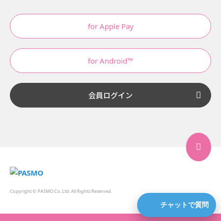
for Apple Pay
for Android™
会員ログイン
Copyright © PASMO Co.,Ltd. All Rights Reserved.
チャットで質問