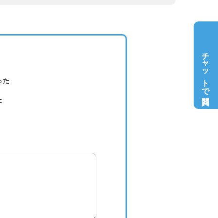
チャットで質問
った
た