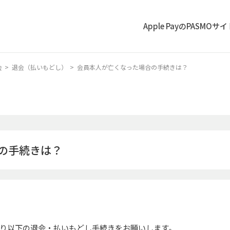
Apple PayのPASMOサ
会
>
退会（払いもどし）
>
会員本人が亡くなった場合の手続きは？
の手続きは？
り以下の退会・払いもどし手続きをお願いします。