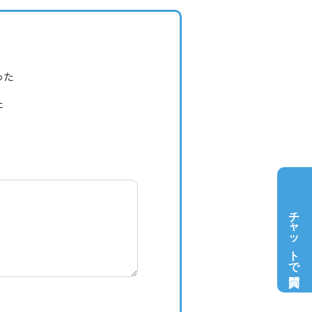
った
た
チャットで質問