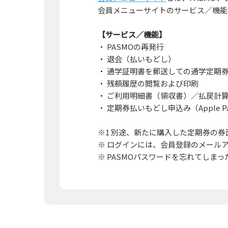
会員メニューサイトのサービス／機能
【サービス／機能】
・ PASMOの再発行
・ 退会（払いもどし）
・ 通学証明書を郵送しての通学定期
・ 残額履歴の閲覧および印刷
・ ご利用明細書（領収書）／払戻計
・ 定期券払いもどし申込み（Apple
※1 別途、新たに購入した定期券の
※ ログインには、会員登録のメールア
※ PASMOパスワードを忘れてしま