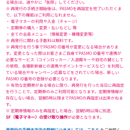
る場合は、速やかに「削除」してください。
※ 再発行の手続き開始後は、PASMOを再設定を完了いただくま
で、以下の機能はご利用になれません。
・ 電子マネーの利用や入金（チャージ）
・ 定期券の購入・変更・払いもどし 等
・ 全ての会員メニュー（情報変更・機種変更等）
※ 再発行に関わる手数料は無料です。
※ 再発行を行う事でPASMO ID番号が変更になる場合がありま
す。変更となった際はお客さまご自身でPASMO ID番号で連携が
必要なサービス（コインロッカー／入退館キーや自宅の鍵として
の使用、各種新幹線との連携やポイントサービスなど）を利用し
ている場合やキャンペーン応募などをされていた場合、新しい
PASMO ID番号の登録が必要となります。
※ 有効な定期券がある場合に限り、再発行を行った当日に再設定
を行うことで、定期券のみご利用可能となります。定期券情報が
存在しない場合、翌朝5時以降までPASMOの再設定は出来かねま
す。
※ 定期券情報のみを再設定した場合、翌朝5時以降に別途、
SF（電子マネー）の受け取り操作
が必要となります。
再発行の手続き方法の詳細につきましては、こちら
をご参照く