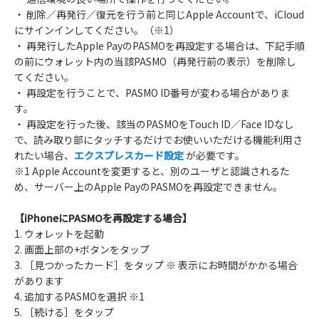
・ 削除／再発行／復元を行う前と同じApple Accountで、iCloud
にサインインしてください。（※1）
・ 再発行したApple PayのPASMOを再設定する場合は、下記手順
の前にウォレット内の当該PASMO（再発行前の表示）を削除し
てください。
・ 再設定を行うことで、PASMO ID番号が変わる場合がありま
す。
・ 再設定を行った後、該当のPASMOをTouch ID／Face IDなし
で、読み取り部にタッチするだけでお使いいただける機能利用さ
れたい場合、
エクスプレスカード設定
が必要です。
※1 Apple Accountを変更すると、別のユーザと認識されるた
め、サーバー上のApple PayのPASMOを再設定できません。
【iPhoneにPASMOを再設定する場合】
1. ウォレットを起動
2. 画面上部の+ボタンをタップ
3. ［見つかったカード］をタップ ※ 表示にお時間がかかる場合
があります
4. 追加するPASMOを選択 ※1
5. ［続ける］をタップ