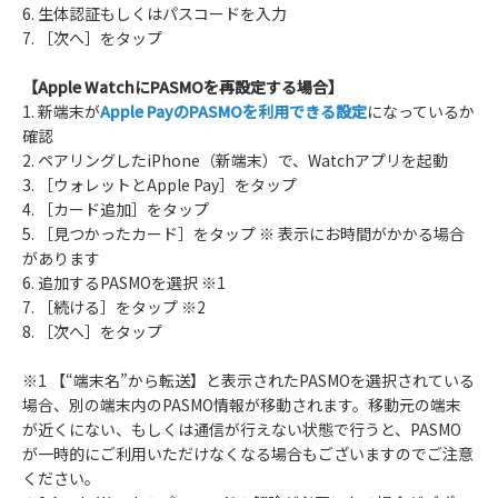
6. 生体認証もしくはパスコードを入力
7. ［次へ］をタップ
【Apple WatchにPASMOを再設定する場合】
1. 新端末が
Apple PayのPASMOを利用できる設定
になっているか
確認
2. ペアリングしたiPhone（新端末）で、Watchアプリを起動
3. ［ウォレットとApple Pay］をタップ
4. ［カード追加］をタップ
5. ［見つかったカード］をタップ ※ 表示にお時間がかかる場合
があります
6. 追加するPASMOを選択 ※1
7. ［続ける］をタップ ※2
8. ［次へ］をタップ
※1 【“端末名”から転送】と表示されたPASMOを選択されている
場合、別の端末内のPASMO情報が移動されます。移動元の端末
が近くにない、もしくは通信が行えない状態で行うと、PASMO
が一時的にご利用いただけなくなる場合もございますのでご注意
ください。