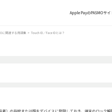
Apple PayのPASMOサ
ASMOに関連する用語集
>
Touch ID／Face IDとは？
、利用者（所有者）の指紋または顔をデバイスに登録しておき、端末のロッ