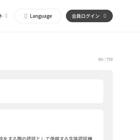
イト
Language
会員ログイン
No : 750
ク解除をする際の認証として使用する生体認証機