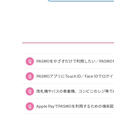
PASMOをかざすだけで利用したい／PASM
PASMOアプリにTouch ID／Face IDでロ
改札機やバスの車載機、コンビニのレジ等でApp
Apple PayでPASMOを利用するための端末