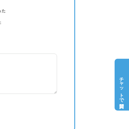
った
た
チャットで質問