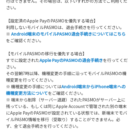
行はできません。その場合は、以下いずれかの方法でご利用くだ
さい。
【設定済のApple PayのPASMOを優先する場合】
利用しないモバイルPASMOは、退会手続きを行ってください。
※
Android端末のモバイルPASMO退会手続きについてはこちら
をご確認ください。
【モバイルPASMOの移行を優先する場合】
すでに設定された
Apple PayのPASMOの退会手続き
を行ってくだ
さい。
その翌朝7時以降、機種変更の手順に沿ってモバイルPASMOの機
種変更を行ってください。
※ 機種変更の手順については
Android端末からiPhone端末への
機種変更方法について
をご確認ください。
※ 端末から削除（サーバー退避）されたPASMOがサーバー上に
残っている、もしくは同じApple Accountで管理された別の端末
にApple PayのPASMOが設定されている状態では、新端末でモバ
イルPASMO情報を移行（受取り）することができません。必
ず、全て退会手続きを行ってください。