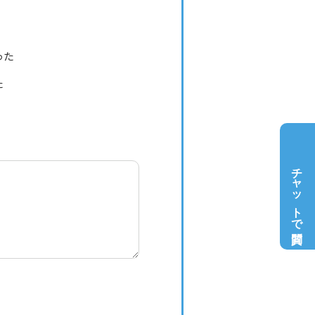
った
た
チャットで質問