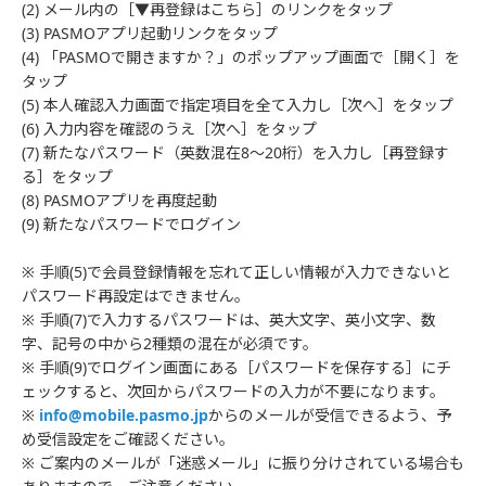
(2) メール内の［▼再登録はこちら］のリンクをタップ
(3) PASMOアプリ起動リンクをタップ
(4) 「PASMOで開きますか？」のポップアップ画面で［開く］を
タップ
(5) 本人確認入力画面で指定項目を全て入力し［次へ］をタップ
(6) 入力内容を確認のうえ［次へ］をタップ
(7) 新たなパスワード（英数混在8～20桁）を入力し［再登録す
る］をタップ
(8) PASMOアプリを再度起動
(9) 新たなパスワードでログイン
※ 手順(5)で会員登録情報を忘れて正しい情報が入力できないと
パスワード再設定はできません。
※ 手順(7)で入力するパスワードは、英大文字、英小文字、数
字、記号の中から2種類の混在が必須です。
※ 手順(9)でログイン画面にある［パスワードを保存する］にチ
ェックすると、次回からパスワードの入力が不要になります。
※
info@mobile.pasmo.jp
からのメールが受信できるよう、予
め受信設定をご確認ください。
※ ご案内のメールが「迷惑メール」に振り分けされている場合も