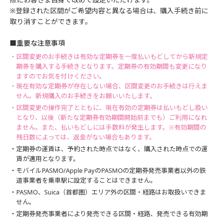
※登録された区間がご希望内容と異なる場合は、購入手続き前に
取り消すことができます。
■重要な注意事項
・区間変更のお手続きは有効な定期券を一度払いもどしてから新規定
期券を購入する手続きとなります。定期券の有効期間も変更になり
ますのでお気を付けください。
・現在有効な定期券が存在しない場合、区間変更のお手続きは行えま
せん。新規購入のお手続きをお願いいたします。
・区間変更の操作完了とともに、現在有効の定期券は払いもどし扱い
となり、以後（新たな定期券有効期間開始前までも）ご利用になれ
ません。また、払いもどしには手数料が発生します。※有効期間の
残日数によっては、返金がない場合もあります。
・定期券の運賃は、予約された時点ではなく、購入された時点での運
賃が適用となります。
・モバイルPASMO/Apple PayのPASMOの定期券発売事業者以外の鉄
道事業者を乗車駅に設定することはできません。
・PASMO、Suica（首都圏）エリア外の区間・経路はお取扱いできま
せん。
・定期券発売事業者により発売できる区間・経路、発売できる有効期