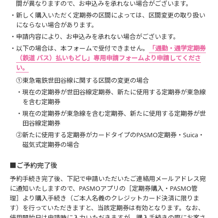
間が異なりますので、お申込みを承れない場合がございます。
・新しく購入いただく定期券の区間によっては、区間変更の取り扱い
にならない場合があります。
・申請内容により、お申込みを承れない場合がございます。
・以下の場合は、本フォームで受付できません。
「通勤・通学定期券
（鉄道 バス）払いもどし」専用申請フォームより申請してくださ
い。
①東急電鉄世田谷線に関する区間の変更の場合
・現在の定期券が世田谷線定期券、新たに使用する定期券が東急線
を含む定期券
・現在の定期券が東急線を含む定期券、新たに使用する定期券が世
田谷線定期券
②新たに使用する定期券がカードタイプのPASMO定期券・Suica・
磁気式定期券の場合
■ご予約完了後
予約手続き完了後、下記で申請いただいたご連絡用メールアドレス宛
に通知いたしますので、PASMOアプリの［定期券購入・PASMO管
理］より購入手続き（ご本人名義のクレジットカード決済に限りま
す）を行っていただきますと、当該定期券は有効となります。なお、
使用開始日は申請時に入力いただきますが、購入手続きの際にお客さ