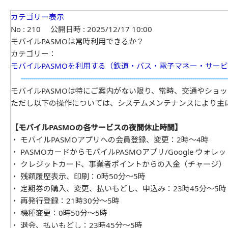
カテゴリー表示
No : 210
公開日時 : 2025/12/17 10:00
モバイルPASMOは常時利用できるか？
カテゴリー：
モバイルPASMOを利用する（鉄道・バス・電子マネー・サー
モバイルPASMOは特にご案内がない限り、常時、交通やショ
ただし以下の操作については、システムメンテナンスにより主
【モバイルPASMOの各サービスの夜間休止時間】
・ モバイルPASMOアプリへの会員登録、変更：2時～4時
・ PASMOカードからモバイルPASMOアプリ/Google ウォレ
・ クレジットカード、事業者ポイントからの入金（チャージ）
・ 残額履歴表示、印刷：0時50分～5時
・ 定期券の購入、変更、払いもどし、申込み：23時45分～5時
・ 再発行登録：21時30分～5時
・ 機種変更：0時50分～5時
・ 退会、払いもどし：23時45分～5時