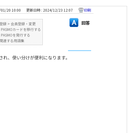
01/20 10:00
更新日時 : 2024/12/23 12:07
印刷
回答
登録
>
会員登録・変更
>
PASMOカードを移行する
>
PASMOを発行する
MOに関連する用語集
示され、使い分けが便利になります。