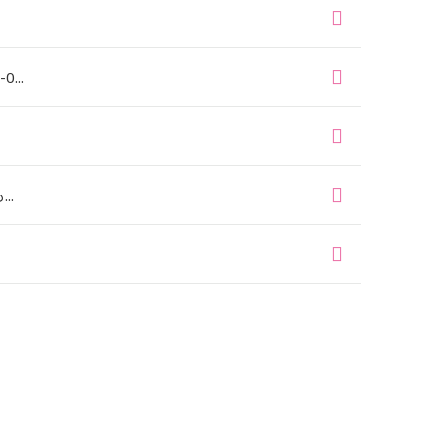
..
..