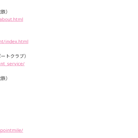
電鉄）
about.html
nt/index.html
ポートクラブ）
nt_service/
電鉄）
）
upointmile/