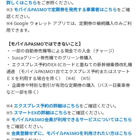
詳しくはこちら
をご参照ください。
※3
モバイルPASMOで定期券を発売する事業者はこちら
をご確
認ください。
※4 Google ウォレット アプリでは、定期券の継続購入のみご利
用できます。
【モバイルPASMOではできないこと】
・ 一部の自動券売機等による現金での入金（チャージ）
・ Suicaグリーン券売機でのグリーン券購入
・ エクスプレス予約のEX-ICカードと重ねての新幹線乗換改札機
通過 （モバイルPASMO1台でエクスプレス予約またはスマート
ＥＸを利用する場合を除く）（※4）（※5）
・ 企画券や特別な割引が有効な定期券の購入（バス一日乗車券
など一部を除く）
※4
エクスプレス予約の詳細はこちら
をご確認ください。
※5
スマートEXの詳細はこちら
をご確認ください。
※
モバイルPASMO会員が利用できるサービスについてはこちら
をご確認ください。
※
会員登録せずに、モバイルPASMOを利用されたい方はこちら