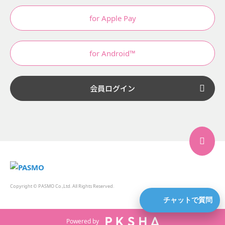
for Apple Pay
for Android™
会員ログイン
Copyright © PASMO Co.,Ltd. All Rights Reserved.
チャットで質問
Powered by