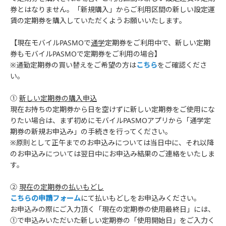
券とはなりません。「新規購入」からご利用区間の新しい設定運
賃の定期券を購入していただくようお願いいたします。
【現在モバイルPASMOで
通学
定期券をご利用中で、新しい定期
券もモバイルPASMOで定期券をご利用の場合】
※通勤定期券の買い替えをご希望の方は
こちら
をご確認くださ
い。
①
新しい定期券の購入申込
現在お持ちの定期券から日を空けずに新しい定期券をご使用にな
りたい場合は、まず初めにモバイルPASMOアプリから「通学定
期券の新規お申込み」の手続きを行ってください。
※原則として正午までのお申込みについては当日中に、それ以降
のお申込みについては翌日中にお申込み結果のご連絡をいたしま
す。
②
現在の定期券の払いもどし
こちらの申請フォーム
にて払いもどしをお申込みください。
お申込みの際にご入力頂く「現在の定期券の使用最終日」には、
①で申込みいただいた新しい定期券の「使用開始日」をご入力く