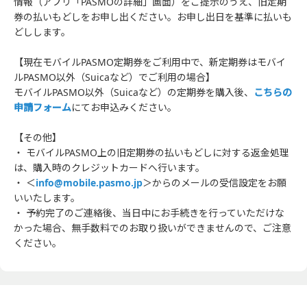
情報（アプリ「PASMOの詳細」画面）をご提示のうえ、旧定期
券の払いもどしをお申し出ください。お申し出日を基準に払いも
どしします。
【現在モバイルPASMO定期券をご利用中で、新定期券はモバイ
ルPASMO以外（Suicaなど）でご利用の場合】
モバイルPASMO以外（Suicaなど）の定期券を購入後、
こちらの
申請フォーム
にてお申込みください。
【その他】
・ モバイルPASMO上の旧定期券の払いもどしに対する返金処理
は、購入時のクレジットカードへ行います。
・ ＜
info@mobile.pasmo.jp
＞からのメールの受信設定をお願
いいたします。
・ 予約完了のご連絡後、当日中にお手続きを行っていただけな
かった場合、無手数料でのお取り扱いができませんので、ご注意
ください。