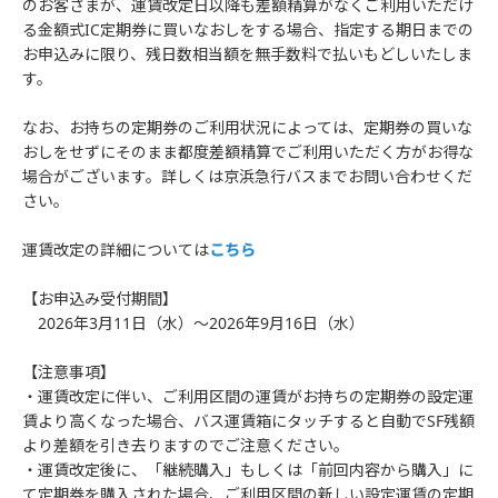
のお客さまが、運賃改定日以降も差額精算がなくご利用いただけ
る金額式IC定期券に買いなおしをする場合、指定する期日までの
お申込みに限り、残日数相当額を無手数料で払いもどしいたしま
す。
なお、お持ちの定期券のご利用状況によっては、定期券の買いな
おしをせずにそのまま都度差額精算でご利用いただく方がお得な
場合がございます。詳しくは京浜急行バスまでお問い合わせくだ
さい。
運賃改定の詳細については
こちら
【お申込み受付期間】
2026年3月11日（水）～2026年9月16日（水）
【注意事項】
・運賃改定に伴い、ご利用区間の運賃がお持ちの定期券の設定運
賃より高くなった場合、バス運賃箱にタッチすると自動でSF残額
より差額を引き去りますのでご注意ください。
・運賃改定後に、「継続購入」もしくは「前回内容から購入」に
て定期券を購入された場合、ご利用区間の新しい設定運賃の定期