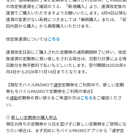
の改定後運賃をご確認のうえ、「新規購入」より、運賃改定後の
運賃でご購入いただきますようお願いいたします。4月4日以降も
運賃の変更がない系統につきましては「継続購入」または、「前
回内容から購入」から再度購入いただけます。
改定後運賃については
こちら
運賃改定日前にご購入された定期券の通用期間終了に伴い、改定
後運賃の定期券に買い直しをされる場合は、日割り計算による残
日数分を無手数料で払いもどしいたします。受付期間は2026年4
月4日から2026年11月14日までとなります。
【現在モバイルPASMOで
通学
定期券をご利用中で、新しい定期
券もモバイルPASMOで定期券をご利用の場合】
※
通勤
定期券の買い替えをご希望の方は
こちら
をご確認くださ
い。
①
新しい定期券の購入申込
現在お持ちの定期券から日を空けずに新しい定期券をご使用にな
りたい場合は、まず初めにモバイルPASMOアプリから「通学定