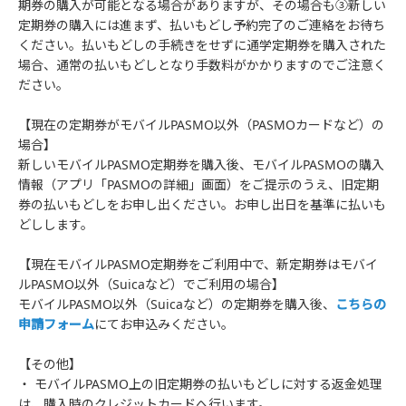
期券の購入が可能となる場合がありますが、その場合も③新しい
定期券の購入には進まず、払いもどし予約完了のご連絡をお待ち
ください。払いもどしの手続きをせずに通学定期券を購入された
場合、通常の払いもどしとなり手数料がかかりますのでご注意く
ださい。
【現在の定期券がモバイルPASMO以外（PASMOカードなど）の
場合】
新しいモバイルPASMO定期券を購入後、モバイルPASMOの購入
情報（アプリ「PASMOの詳細」画面）をご提示のうえ、旧定期
券の払いもどしをお申し出ください。お申し出日を基準に払いも
どしします。
【現在モバイルPASMO定期券をご利用中で、新定期券はモバイ
ルPASMO以外（Suicaなど）でご利用の場合】
モバイルPASMO以外（Suicaなど）の定期券を購入後、
こちらの
申請フォーム
にてお申込みください。
【その他】
・ モバイルPASMO上の旧定期券の払いもどしに対する返金処理
は、購入時のクレジットカードへ行います。