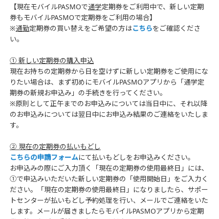
【現在モバイルPASMOで
通学
定期券をご利用中で、新しい定期
券もモバイルPASMOで定期券をご利用の場合】
※
通勤
定期券の買い替えをご希望の方は
こちら
をご確認くださ
い。
① 新しい定期券の購入申込
現在お持ちの定期券から日を空けずに新しい定期券をご使用にな
りたい場合は、まず初めにモバイルPASMOアプリから「通学定
期券の新規お申込み」の手続きを行ってください。
※原則として正午までのお申込みについては当日中に、それ以降
のお申込みについては翌日中にお申込み結果のご連絡をいたしま
す。
② 現在の定期券の払いもどし
こちらの申請フォーム
にて払いもどしをお申込みください。
お申込みの際にご入力頂く「現在の定期券の使用最終日」には、
①で申込みいただいた新しい定期券の「使用開始日」をご入力く
ださい。「現在の定期券の使用最終日」になりましたら、サポー
トセンターが払いもどし予約処理を行い、メールでご連絡をいた
します。メールが届きましたらモバイルPASMOアプリから定期