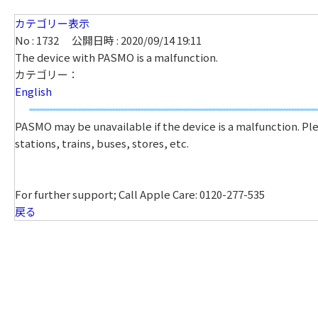
カテゴリー表示
No : 1732
公開日時 : 2020/09/14 19:11
The device with PASMO is a malfunction.
カテゴリー：
English
PASMO may be unavailable if the device is a malfunction. Ple
stations, trains, buses, stores, etc.
For further support; Call Apple Care: 0120-277-535
戻る