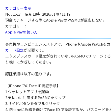
カテゴリー表示
No : 2623
更新日時 : 2026/01/07 11:19
現金でチャージする際にApple PayのPASMOが反応しない。
カテゴリー：
Apple Payの使い方
券売機やコンビニエンスストアで、iPhoneやApple Wat
カード設定
が必要です。
エクスプレスカード設定がされていないPASMOでチャージする場合
り機）にかざしてください。
認証手順は以下の通りです。
【iPhoneでのFace ID認証手順】
1.ウォレットアプリを起動
2.支払いに利用するPASMOをタップ
3.サイドボタンをダブルクリック
4. iPhoneに視線を向けてFace ID で認証するか、パスコード