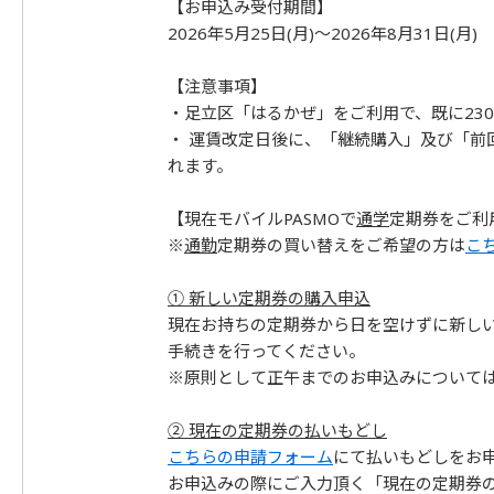
【お申込み受付期間】
2026年5月25日(月)～2026年8月31日(月)
【注意事項】
・足立区「はるかぜ」をご利用で、既に23
・ 運賃改定日後に、「継続購入」及び「前
れます。
【現在モバイルPASMOで
通学
定期券をご利
※
通勤
定期券の買い替えをご希望の方は
こ
① 新しい定期券の購入申込
現在お持ちの定期券から日を空けずに新しい
手続きを行ってください。
※原則として正午までのお申込みについて
② 現在の定期券の払いもどし
こちらの申請フォーム
にて払いもどしをお
お申込みの際にご入力頂く「現在の定期券