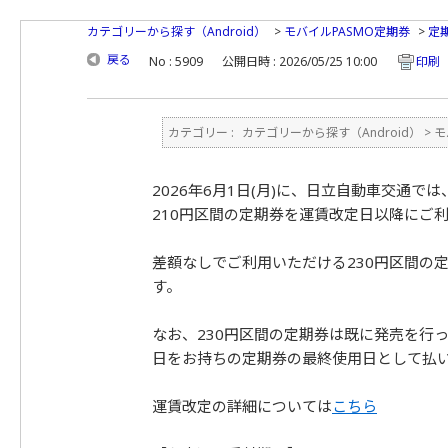
カテゴリーから探す（Android）
>
モバイルPASMO定期券
>
定
戻る
No : 5909
公開日時 : 2026/05/25 10:00
印刷
カテゴリー :
カテゴリーから探す（Android）
>
モ
2026年6月1日(月)に、日立自動車交通で
210円区間の定期券を運賃改定日以降にご
差額なしでご利用いただける230円区間の
す。
なお、230円区間の定期券は既に発売を行
日をお持ちの定期券の最終使用日として払い
運賃改定の詳細については
こちら