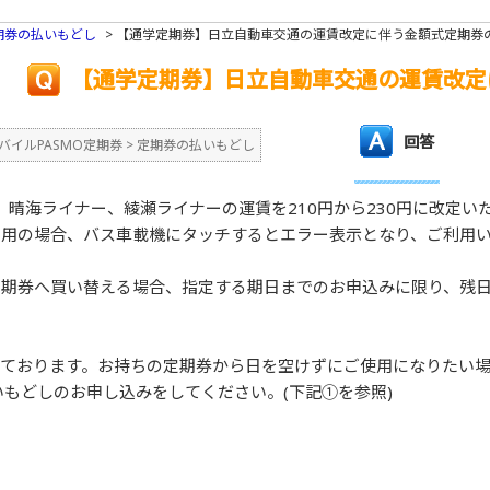
期券の払いもどし
>
【通学定期券】日立自動車交通の運賃改定に伴う金額式定期券
【通学定期券】日立自動車交通の運賃改定
回答
バイルPASMO定期券
>
定期券の払いもどし
は、晴海ライナー、綾瀬ライナーの運賃を210円から230円に改定い
利用の場合、バス車載機にタッチするとエラー表示となり、ご利用
定期券へ買い替える場合、指定する期日までのお申込みに限り、残
っております。お持ちの定期券から日を空けずにご使用になりたい
もどしのお申し込みをしてください。(下記①を参照)