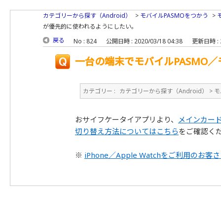
カテゴリーから探す（Android）
>
モバイルPASMOをつかう
>
が優先的に使われるようにしたい。
戻る
No : 824
公開日時 : 2020/03/18 04:38
更新日時 : 2
一台の端末でモバイルPASMO／
カテゴリー :
カテゴリーから探す（Android）
>
モ
おサイフケータイアプリより、
メインカー
切り替え方法についてはこちら
をご確認く
※
iPhone／Apple Watchをご利用のお