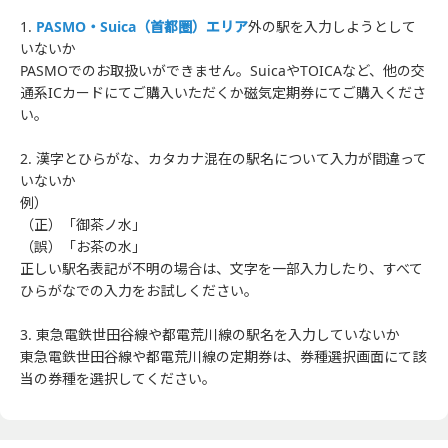
1.
PASMO・Suica（首都圏）エリア
外の駅を入力しようとして
いないか
PASMOでのお取扱いができません。SuicaやTOICAなど、他の交
通系ICカードにてご購入いただくか磁気定期券にてご購入くださ
い。
2. 漢字とひらがな、カタカナ混在の駅名について入力が間違って
いないか
例）
（正）「御茶ノ水」
（誤）「お茶の水」
正しい駅名表記が不明の場合は、文字を一部入力したり、すべて
ひらがなでの入力をお試しください。
3. 東急電鉄世田谷線や都電荒川線の駅名を入力していないか
東急電鉄世田谷線や都電荒川線の定期券は、券種選択画面にて該
当の券種を選択してください。