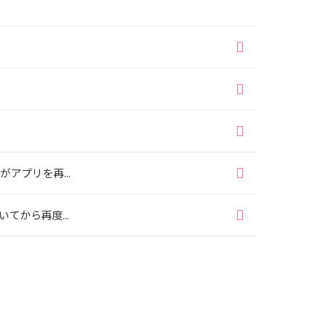
プリを再...
から再度...