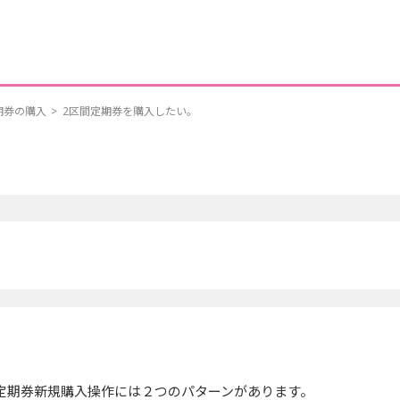
期券の購入
>
2区間定期券を購入したい。
。
定期券新規購入操作には２つのパターンがあります。