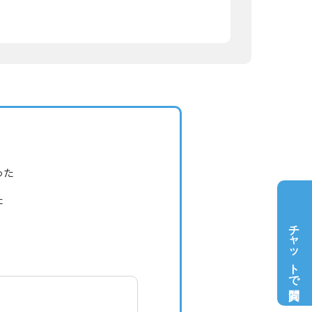
った
た
チャットで質問