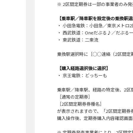
※ 2区間定期券は一部の事業者のみ
【乗車駅／降車駅を設定後の乗換駅選
・ 小田急電鉄：小田急／東京メトロ
・ 西武鉄道：Oneだぶる♪／だぶる
・ 東武鉄道：二東流
乗換駅選択時に［◯◯連絡（2区間定
【購入経路選択後に選択】
・ 京王電鉄：どっちーも
乗車駅／降車駅、経路の特定後、2区
［通常の定期券］
［2区間定期券券種名］
が表示されますので、「2区間定期券
購入操作後、定期券購入内容確認画面
※ 定期券発売事業者により、2区間