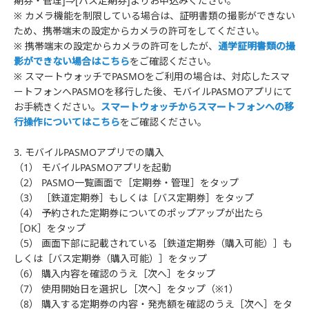
期券・管理]⇒[バス定期券]よりお申込みください。
※ カメラ機能を制限している場合は、証明書類の撮影ができない
ため、携帯端末の設定からカメラの許可をしてください。
※ 携帯端末の設定からカメラの許可をしたが、
通学証明書類の撮
影ができない場合はこちら
をご確認ください。
※ スマートウォッチでPASMOをご利用の場合は、対応したスマ
ートフォンへPASMOを移行した後、モバイルPASMOアプリにて
お手続きください。
スマートウォッチからスマートフォンへの移
行操作についてはこちら
をご確認ください。
3. モバイルPASMOアプリでの購入
（1） モバイルPASMOアプリを起動
（2） PASMO一覧画面で［定期券・管理］をタップ
（3） ［鉄道定期券］もしくは［バス定期券］をタップ
（4） 予約された定期券についてのポップアップが出たら
［OK］をタップ
（5） 画面下部に記載されている［鉄道定期券（購入可能）］も
しくは［バス定期券（購入可能）］をタップ
（6） 購入内容を確認のうえ［次へ］をタップ
（7） 使用開始日を選択し［次へ］をタップ（※1）
（8） 購入する定期券の内容・発売額を確認のうえ［次へ］をタ