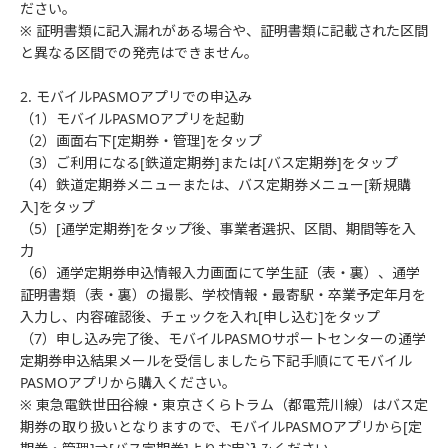
ださい。
※ 証明書類に記入漏れがある場合や、証明書類に記載された区間
と異なる区間での発売はできません。
2. モバイルPASMOアプリでの申込み
（1）モバイルPASMOアプリを起動
（2）画面右下[定期券・管理]をタップ
（3）ご利用になる[鉄道定期券]または[バス定期券]をタップ
（4）鉄道定期券メニューまたは、バス定期券メニュー[新規購
入]をタップ
（5）[通学定期券]をタップ後、事業者選択、区間、期間等を入
力
（6）通学定期券申込情報入力画面にて学生証（表・裏）、通学
証明書類（表・裏）の撮影、学校情報・最寄駅・卒業予定年月を
入力し、内容確認後、チェックを入れ[申し込む]をタップ
（7）申し込み完了後、モバイルPASMOサポートセンターの通学
定期券申込結果メールを受信しましたら下記手順にてモバイル
PASMOアプリから購入ください。
※ 東急電鉄世田谷線・東京さくらトラム（都電荒川線）はバス定
期券の取り扱いとなりますので、モバイルPASMOアプリから[定