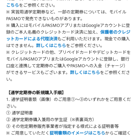
こちら
をご参照ください。
※ 実習用通学定期券など、一部の定期券については、モバイル
PASMOで発売できないものがあります。
※ 購入にはモバイルPASMOアプリまたはGoogleアカウントに登
録のご本人名義のクレジットカード決済に加え、
保護者のクレジ
ットカードによる代理決済
もご利用いただけます。現金での購入
はできません。
詳しくはこちら
をご参照ください。
※ クレジットカードの他、プリペイドカードやデビットカードを
モバイルPASMOアプリまたはGoogleアカウントに登録し、銀行
口座と連携して定期券のご購入やPASMOへの入金（チャージ）
ができるサービスもございます。
詳しくはこちら
をご参照くださ
い。
【通学定期券の新規購入手順】
1. 通学証明書類（画像）のご用意①～③のいずれかをご用意くだ
さい。
① 通学証明書
② 通学定期券購入兼用の学生証（※表裏両方）
③ その他定期券販売事業者が指定する様式による証明書等
※ ご用意していただく
証明書類のイメージはこちら
からご確認く