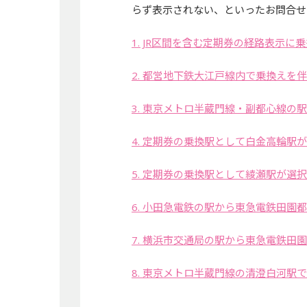
らず表示されない、といったお問合せ
1. JR区間を含む定期券の経路表示
2. 都営地下鉄大江戸線内で乗換え
3. 東京メトロ半蔵門線・副都心線
4. 定期券の乗換駅として白金高輪駅
5. 定期券の乗換駅として綾瀬駅が選
6. 小田急電鉄の駅から東急電鉄田
7. 横浜市交通局の駅から東急電鉄
8. 東京メトロ半蔵門線の清澄白河