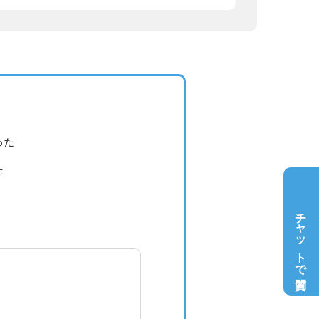
った
た
チャットで質問