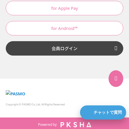
for Apple Pay
for Android™
会員ログイン
Copyright © PASMO Co.,Ltd. All Rights Reserved.
チャットで質問
Powered by