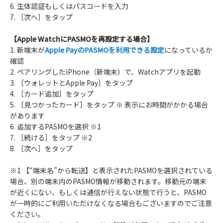
6. 生体認証もしくはパスコードを入力
7. ［次へ］をタップ
【Apple WatchにPASMOを再設定する場合】
1. 新端末が
Apple PayのPASMOを利用できる設定
になっているか
確認
2. ペアリングしたiPhone（新端末）で、Watchアプリを起動
3. ［ウォレットとApple Pay］をタップ
4. ［カード追加］をタップ
5. ［見つかったカード］をタップ ※ 表示にお時間がかかる場合
があります
6. 追加するPASMOを選択 ※1
7. ［続ける］をタップ ※2
8. ［次へ］をタップ
※1 【“端末名”から転送】と表示されたPASMOを選択されている
場合、別の端末内のPASMO情報が移動されます。移動元の端末
が近くにない、もしくは通信が行えない状態で行うと、PASMO
が一時的にご利用いただけなくなる場合もございますのでご注意
ください。