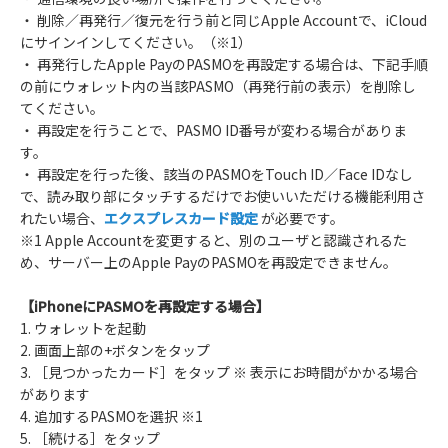
・ 削除／再発行／復元を行う前と同じApple Accountで、iCloud
にサインインしてください。（※1）
・ 再発行したApple PayのPASMOを再設定する場合は、下記手順
の前にウォレット内の当該PASMO（再発行前の表示）を削除し
てください。
・ 再設定を行うことで、PASMO ID番号が変わる場合がありま
す。
・ 再設定を行った後、該当のPASMOをTouch ID／Face IDなし
で、読み取り部にタッチするだけでお使いいただける機能利用さ
れたい場合、
エクスプレスカード設定
が必要です。
※1 Apple Accountを変更すると、別のユーザと認識されるた
め、サーバー上のApple PayのPASMOを再設定できません。
【iPhoneにPASMOを再設定する場合】
1. ウォレットを起動
2. 画面上部の+ボタンをタップ
3. ［見つかったカード］をタップ ※ 表示にお時間がかかる場合
があります
4. 追加するPASMOを選択 ※1
5. ［続ける］をタップ