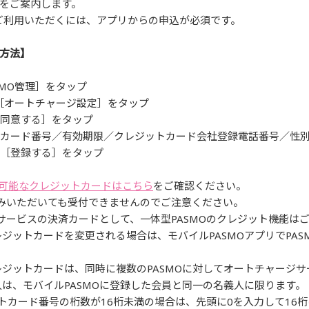
をご案内します。
をご利用いただくには、アプリからの申込が必須です。
方法】
SMO管理］をタップ
ジで［オートチャージ設定］をタップ
［同意する］をタップ
ットカード番号／有効期限／クレジットカード会社登録電話番号／性別
で［登録する］をタップ
可能なクレジットカードはこちら
をご確認ください。
込みいただいても受付できませんのでご注意ください。
ジサービスの決済カードとして、一体型PASMOのクレジット機能は
ジットカードを変更される場合は、モバイルPASMOアプリでPA
レジットカードは、同時に複数のPASMOに対してオートチャージ
人は、モバイルPASMOに登録した会員と同一の名義人に限ります。
、クレジットカード番号の桁数が16桁未満の場合は、先頭に0を入力して1