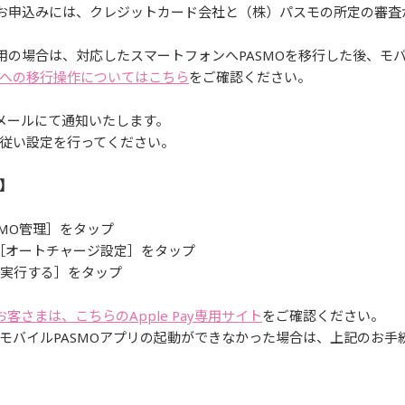
スのお申込みには、クレジットカード会社と（株）パスモの所定の審
利用の場合は、対応したスマートフォンへPASMOを移行した後、モ
への移行操作についてはこちら
をご確認ください。
メールにて通知いたします。
従い設定を行ってください。
】
SMO管理］をタップ
ジで［オートチャージ設定］をタップ
［実行する］をタップ
用のお客さまは、こちらのApple Pay専用サイト
をご確認ください。
モバイルPASMOアプリの起動ができなかった場合は、上記のお手