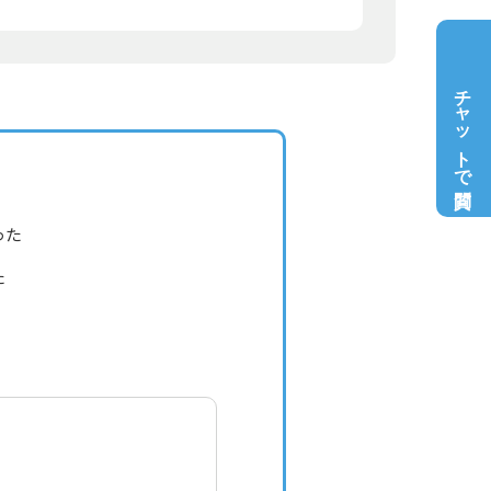
チャットで質問
った
た