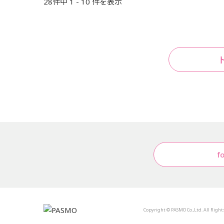
28件中 1 - 10 件を表示
f
Copyright © PASMO Co.,Ltd. All Right