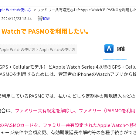
pple Watchの使い方
>
ファミリー共有設定されたApple Watchで PASMOを利用し
2024/12/23 18:44
印刷
Watchで PASMOを利用したい。
回答
Apple Watchの使い方
>
Apple Watchの使い方
 + Cellularモデル）とApple Watch Series 4以降のGPS +
でPASMOを利用するためには、管理者のiPhoneのWatchアプリ
tchで利用しているPASMOでは、払いもどしや定期券の新規購入な
場合は、
ファミリー共有設定を解除し、ファミリー（PASMOを利用してい
。
のPASMOカードを、ファミリー共有設定されたApple Watc
チャージ条件や金額変更、有効期限延長や解約等の各種手続きがで