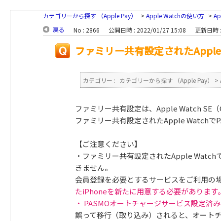
カテゴリーから探す （Apple Pay）
>
Apple Watchの使い方
>
A
戻る
No : 2866
公開日時 : 2022/01/27 15:08
更新日時 : 
ファミリー共有設定されたApple 
カテゴリー :
カテゴリーから探す （Apple Pay）
>
ファミリー共有設定は、Apple Watch SE（GPS
ファミリー共有設定されたApple Watch
【ご注意ください】
・ファミリー共有設定されたApple Wa
きません。
会員登録を必要とするサービスをご利用の
たiPhoneを新たに用意する必要があります
・ PASMOオートチャージサービス設定済み
誤って移行（取り込み）されると、オート