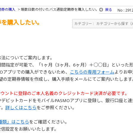
期券の購入
>
端数日数の付いたバス通勤定期券を購入したい。
戻る
No : 291
券を購入したい。
カテゴリー :
カテゴリーから探す（An
方法についてご案内します。
間指定が可能で、「1ヶ月（3ヶ月、6ヶ月）＋○○日」といった
MOアプリでの購入ができないため、
こちらの専用フォーム
よりお申
希望の定期券情報を作成し、購入手順をメールにてご案内いたします
eアカウントに登録のご本人名義のクレジットカード決済が必要です。
デビットカードをモバイルPASMOアプリに登録し、銀行口座と連
す。
詳しくはこちら
をご参照ください。
種類」はこちら
をご確認ください。
受信設定をお願いいたします。