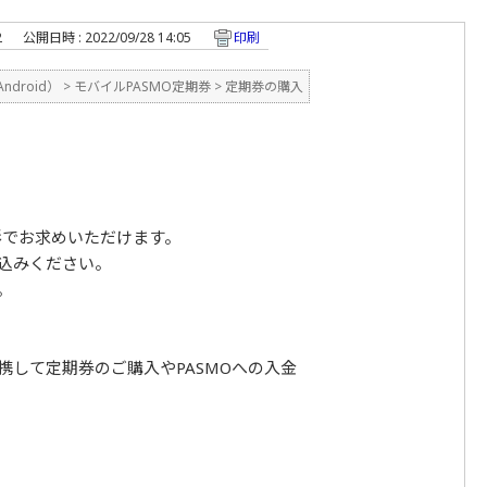
2
公開日時 : 2022/09/28 14:05
印刷
droid）
>
モバイルPASMO定期券
>
定期券の購入
形でお求めいただけます。
込みください。
。
携して定期券のご購入やPASMOへの入金