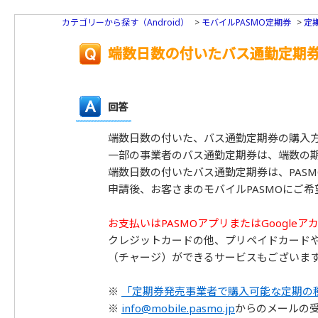
カテゴリーから探す（Android）
>
モバイルPASMO定期券
>
定
端数日数の付いたバス通勤定期
回答
端数日数の付いた、バス通勤定期券の購入
一部の事業者のバス通勤定期券は、端数の期
端数日数の付いたバス通勤定期券は、PAS
申請後、お客さまのモバイルPASMOにご
お支払いはPASMOアプリまたはGoogl
クレジットカードの他、プリペイドカードや
（チャージ）ができるサービスもございま
※
「定期券発売事業者で購入可能な定期の
※
info@mobile.pasmo.jp
からのメールの