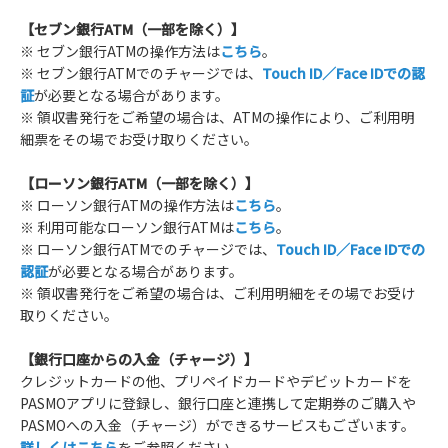
【セブン銀行ATM（一部を除く）】
※ セブン銀行ATMの操作方法は
こちら
。
※ セブン銀行ATMでのチャージでは、
Touch ID／Face IDでの認
証
が必要となる場合があります。
※ 領収書発行をご希望の場合は、ATMの操作により、ご利用明
細票をその場でお受け取りください。
【ローソン銀行ATM（一部を除く）】
※ ローソン銀行ATMの操作方法は
こちら
。
※ 利用可能なローソン銀行ATMは
こちら
。
※ ローソン銀行ATMでのチャージでは、
Touch ID／Face IDでの
認証
が必要となる場合があります。
※ 領収書発行をご希望の場合は、ご利用明細をその場でお受け
取りください。
【銀行口座からの入金（チャージ）】
クレジットカードの他、プリペイドカードやデビットカードを
PASMOアプリに登録し、銀行口座と連携して定期券のご購入や
PASMOへの入金（チャージ）ができるサービスもございます。
詳しくはこちら
をご参照ください。